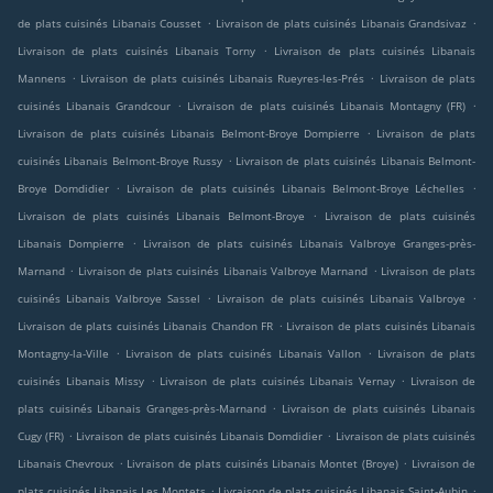
.
.
de plats cuisinés Libanais Cousset
Livraison de plats cuisinés Libanais Grandsivaz
.
Livraison de plats cuisinés Libanais Torny
Livraison de plats cuisinés Libanais
.
.
Mannens
Livraison de plats cuisinés Libanais Rueyres-les-Prés
Livraison de plats
.
.
cuisinés Libanais Grandcour
Livraison de plats cuisinés Libanais Montagny (FR)
.
Livraison de plats cuisinés Libanais Belmont-Broye Dompierre
Livraison de plats
.
cuisinés Libanais Belmont-Broye Russy
Livraison de plats cuisinés Libanais Belmont-
.
.
Broye Domdidier
Livraison de plats cuisinés Libanais Belmont-Broye Léchelles
.
Livraison de plats cuisinés Libanais Belmont-Broye
Livraison de plats cuisinés
.
Libanais Dompierre
Livraison de plats cuisinés Libanais Valbroye Granges-près-
.
.
Marnand
Livraison de plats cuisinés Libanais Valbroye Marnand
Livraison de plats
.
.
cuisinés Libanais Valbroye Sassel
Livraison de plats cuisinés Libanais Valbroye
.
Livraison de plats cuisinés Libanais Chandon FR
Livraison de plats cuisinés Libanais
.
.
Montagny-la-Ville
Livraison de plats cuisinés Libanais Vallon
Livraison de plats
.
.
cuisinés Libanais Missy
Livraison de plats cuisinés Libanais Vernay
Livraison de
.
plats cuisinés Libanais Granges-près-Marnand
Livraison de plats cuisinés Libanais
.
.
Cugy (FR)
Livraison de plats cuisinés Libanais Domdidier
Livraison de plats cuisinés
.
.
Libanais Chevroux
Livraison de plats cuisinés Libanais Montet (Broye)
Livraison de
.
.
plats cuisinés Libanais Les Montets
Livraison de plats cuisinés Libanais Saint-Aubin