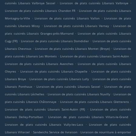
.
.
cuisinés Libanais Valbroye Sassel
Livraison de plats cuisinés Libanais Valbroye
.
Livraison de plats cuisinés Libanais Chandon FR
Livraison de plats cuisinés Libanais
.
.
Montagny-la-Ville
Livraison de plats cuisinés Libanais Vallon
Livraison de plats
.
.
cuisinés Libanais Missy
Livraison de plats cuisinés Libanais Vernay
Livraison de
.
plats cuisinés Libanais Granges-près-Marnand
Livraison de plats cuisinés Libanais
.
.
Cugy (FR)
Livraison de plats cuisinés Libanais Domdidier
Livraison de plats cuisinés
.
.
Libanais Chevroux
Livraison de plats cuisinés Libanais Montet (Broye)
Livraison de
.
.
plats cuisinés Libanais Les Montets
Livraison de plats cuisinés Libanais Saint-Aubin
.
Livraison de plats cuisinés Libanais Avenches
Livraison de plats cuisinés Libanais
.
.
Oleyres
Livraison de plats cuisinés Libanais Chapelle
Livraison de plats cuisinés
.
.
Libanais Broye
Livraison de plats cuisinés Libanais Lully
Livraison de plats cuisinés
.
.
Libanais Ponthaux
Livraison de plats cuisinés Libanais Sassel
Livraison de plats
.
.
cuisinés Libanais Léchelles
Livraison de plats cuisinés Libanais Nuvilly
Livraison de
.
.
plats cuisinés Libanais Châtonnaye
Livraison de plats cuisinés Libanais Gletterens
.
Livraison de plats cuisinés Libanais Saint-Aubin (FR)
Livraison de plats cuisinés
.
.
Libanais Delley-Portalban
Livraison de plats cuisinés Libanais Villars-le-Grand
.
Livraison de plats cuisinés Libanais Vully-les-Lacs
Livraison de plats cuisinés
.
.
Libanais Villarzel
Sandwichs Service de livraison
Livraison de nourriture à emporter