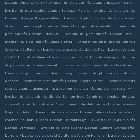
.
.
Libanais Vers-chez-Perrin
Livraison de plats cuisinés Libanais Estavayer Bussy
.
Livraison de plats cuisinés Libanais Estavayer Morens
Livraison de plats cuisinés
.
Libanais Estavayer Rueyres-les-Prés
Livraison de plats cuisinés Libanais Estavayer
.
.
Vernay
Livraison de plats cuisinés Libanais Estavayer Estavayer-le-Lac
Livraison de
.
.
plats cuisinés Libanais Estavayer
Livraison de plats cuisinés Libanais Bern
.
Livraison de plats cuisinés Libanais Sévaz
Livraison de plats cuisinés Libanais
.
.
Corcelles-près-Payerne
Livraison de plats cuisinés Libanais Trey
Livraison de plats
.
.
cuisinés Libanais Ménières
Livraison de plats cuisinés Libanais Montagny
Livraison
.
.
de plats cuisinés Libanais Cousset
Livraison de plats cuisinés Libanais Grandsivaz
.
Livraison de plats cuisinés Libanais Torny
Livraison de plats cuisinés Libanais
.
.
Mannens
Livraison de plats cuisinés Libanais Rueyres-les-Prés
Livraison de plats
.
.
cuisinés Libanais Grandcour
Livraison de plats cuisinés Libanais Montagny (FR)
.
Livraison de plats cuisinés Libanais Belmont-Broye Dompierre
Livraison de plats
.
cuisinés Libanais Belmont-Broye Russy
Livraison de plats cuisinés Libanais Belmont-
.
.
Broye Domdidier
Livraison de plats cuisinés Libanais Belmont-Broye Léchelles
.
Livraison de plats cuisinés Libanais Belmont-Broye
Livraison de plats cuisinés
.
Libanais Dompierre
Livraison de plats cuisinés Libanais Valbroye Granges-près-
.
.
Marnand
Livraison de plats cuisinés Libanais Valbroye Marnand
Livraison de plats